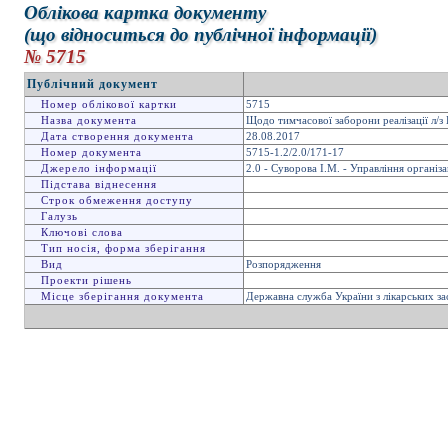
Облікова картка документу
(що відноситься до публічної інформації)
№ 5715
Публічний документ
Номер облікової картки
5715
Назва документа
Щодо тимчасової заборони реалізації л/з 
Дата створення документа
28.08.2017
Номер документа
5715-1.2/2.0/171-17
Джерело інформації
2.0 - Суворова І.М. - Управління організ
Підстава віднесення
Строк обмеження доступу
Галузь
Ключові слова
Тип носія, форма зберігання
Вид
Розпорядження
Проекти рішень
Місце зберігання документа
Державна служба України з лікарських за