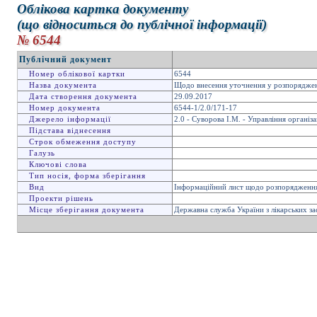
Облікова картка документу
(що відноситься до публічної інформації)
№ 6544
Публічний документ
Номер облікової картки
6544
Назва документа
Щодо внесення уточнення у розпорядженн
Дата створення документа
29.09.2017
Номер документа
6544-1/2.0/171-17
Джерело інформації
2.0 - Суворова І.М. - Управління організ
Підстава віднесення
Строк обмеження доступу
Галузь
Ключові слова
Тип носія, форма зберігання
Вид
Інформаційний лист щодо розпорядженн
Проекти рішень
Місце зберігання документа
Державна служба України з лікарських за