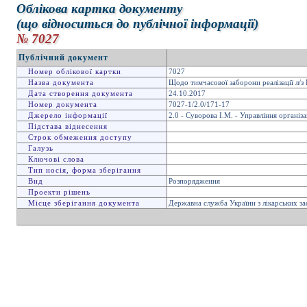
Облікова картка документу
(що відноситься до публічної інформації)
№ 7027
Публічний документ
Номер облікової картки
7027
Назва документа
Щодо тимчасової заборони реалізації л/з
Дата створення документа
24.10.2017
Номер документа
7027-1/2.0/171-17
Джерело інформації
2.0 - Суворова І.М. - Управління організ
Підстава віднесення
Строк обмеження доступу
Галузь
Ключові слова
Тип носія, форма зберігання
Вид
Розпорядження
Проекти рішень
Місце зберігання документа
Державна служба України з лікарських за