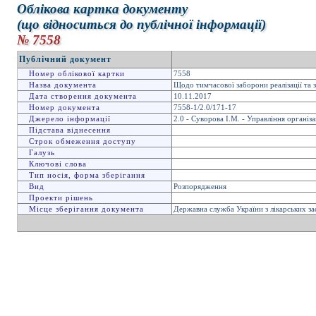
Облікова картка документу
(що відноситься до публічної інформації)
№ 7558
Публічний документ
Номер облікової картки
7558
Назва документа
Щодо тимчасової заборони реалізації та 
Дата створення документа
10.11.2017
Номер документа
7558-1/2.0/171-17
Джерело інформації
2.0 - Суворова І.М. - Управління організ
Підстава віднесення
Строк обмеження доступу
Галузь
Ключові слова
Тип носія, форма зберігання
Вид
Розпорядження
Проекти рішень
Місце зберігання документа
Державна служба України з лікарських за