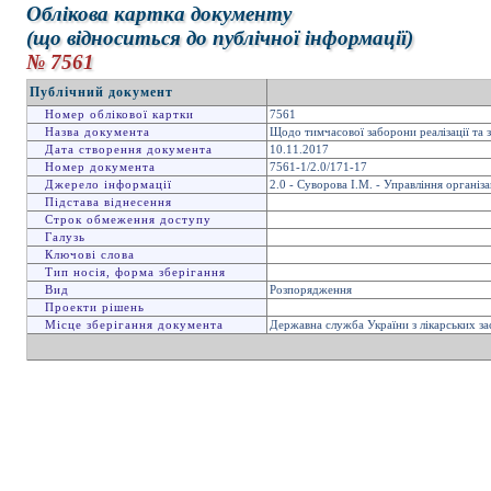
Облікова картка документу
(що відноситься до публічної інформації)
№ 7561
Публічний документ
Номер облікової картки
7561
Назва документа
Щодо тимчасової заборони реалізації та з
Дата створення документа
10.11.2017
Номер документа
7561-1/2.0/171-17
Джерело інформації
2.0 - Суворова І.М. - Управління організ
Підстава віднесення
Строк обмеження доступу
Галузь
Ключові слова
Тип носія, форма зберігання
Вид
Розпорядження
Проекти рішень
Місце зберігання документа
Державна служба України з лікарських за